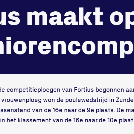
in
record
ius maakt o
3312 GH Dord
onze gym
Bekijk locatie
Fitness
niorencomp
de competitieploegen van Fortius begonnen aa
e vrouwenploeg won de poulewedstrijd in Zund
 tussenstand van de 16e naar de 9e plaats. De 
t in het klassement van de 16e naar de 10e plaat