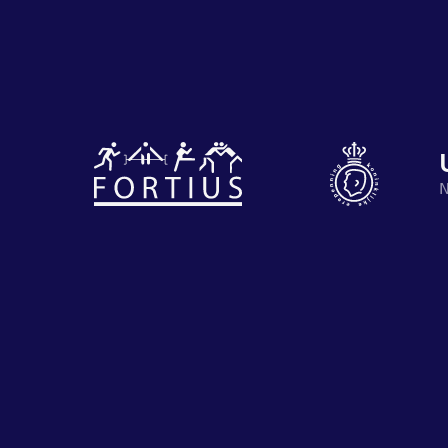
Diverse
disciplines
Motiveer je
onder één
N
en anderen
dak
met groeps
Atletiek
Groepslessen
Prestaties
op
afstanden