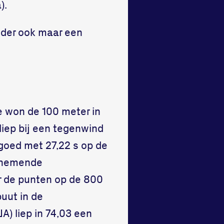
).
onder ook maar een
Ze won de 100 meter in
 liep bij een tegenwind
 goed met 27,22 s op de
elnemende
r de punten op de 800
uut in de
A) liep in 74,03 een