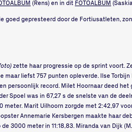
OTOALBUM
(Rens) en in dit
FOTOALBUM
(Saskia
nie goed gepresteerd door de Fortiusatleten, z
foto)
zette haar progressie op de sprint voort. 
ie maar liefst 757 punten opleverde. Ilse Torbijn
een persoonlijk record. Milet Hoornaar deed het
der Spoel was in 67,27 s de snelste van de de
 meter. Marit Uilhoorn zorgde met 2:42,97 voo
oopster Annemarie Kersbergen maakte haar deb
 de 3000 meter in 11:18,83. Miranda van Dijk (MJ