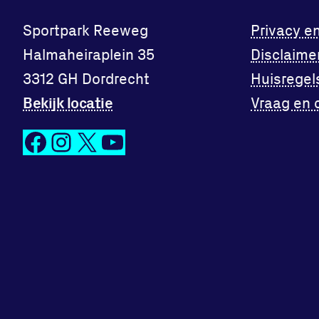
Sportpark Reeweg
Privacy e
Halmaheiraplein 35
Disclaime
3312 GH Dordrecht
Huisregel
Bekijk locatie
Vraag en 
Facebook
Instagram
X
YouTube