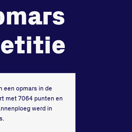
pmars
recht
Huisregels
Vraag en contact
etitie
n een opmars in de
ert met 7064 punten en
mannenploeg werd in
s.