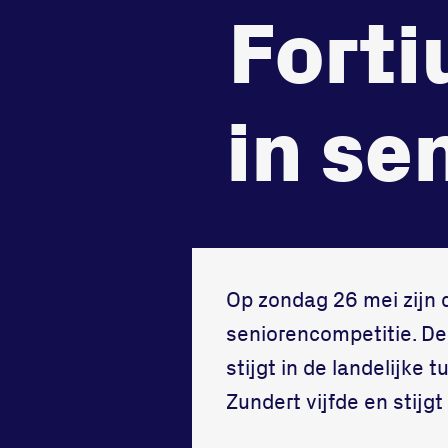
de
zet je
Beheers
Fort
tegenstander
samen
Worstelen
Running
in se
Op zondag 26 mei zijn 
seniorencompetitie. D
stijgt in de landelijke
Zundert vijfde en stijg