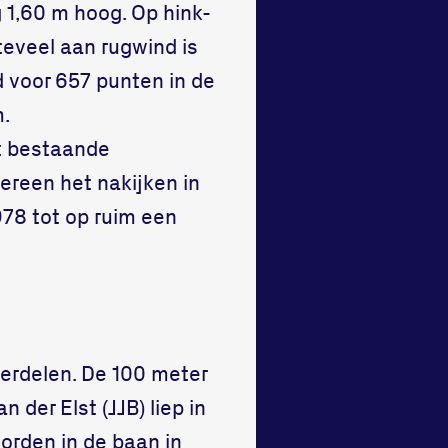
 1,60 m hoog. Op hink-
teveel aan rugwind is
d voor 657 punten in de
m.
et bestaande
ereen het nakijken in
978 tot op ruim een
derdelen. De 100 meter
 der Elst (JJB) liep in
horden in de baan in