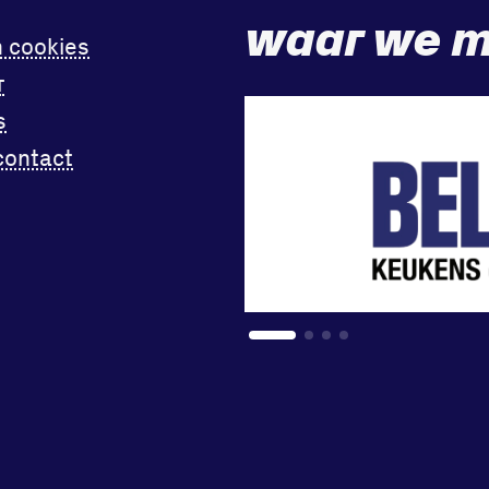
waar we m
n cookies
r
s
contact