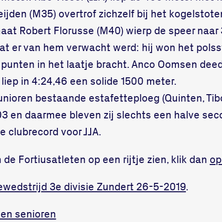
ijden (M35) overtrof zichzelf bij het kogelstot
smaat Robert Florusse (M40) wierp de speer naar
wat er van hem verwacht werd: hij won het pol
3 punten in het laatje bracht. Anco Oomsen deed
 liep in 4:24,46 een solide 1500 meter.
junioren bestaande estafetteploeg (Quinten, Tib
,03 en daarmee bleven zij slechts een halve se
 clubrecord voor JJA.
n de Fortiusatleten op een rijtje zien, klik dan
op
ewedstrijd 3e divisie Zundert 26-5-2019
.
en senioren