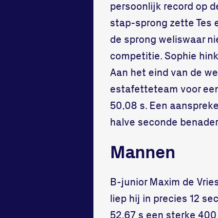
persoonlijk record op 
stap-sprong zette Tes e
de sprong weliswaar nie
competitie. Sophie hin
Aan het eind van de wed
estafetteteam voor een
50,08 s. Een aanspreken
halve seconde benader
Mannen
B-junior Maxim de Vries
liep hij in precies 12 s
52,67 s een sterke 400 