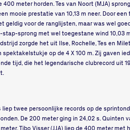
de 400 meter horden. Tes van Noort (MJA) sprong
en mooie prestatie van 10,13 m neer. Door een 
t geldig voor de ranglijsten, maar was wel goe
k-stap-sprong met wel toegestane wind 10,03 
strijd zorgde het uit Ilse, Rochelle, Tes en Mil
 spektakelstukje op de 4 X 100 m. Zij gaven ied
de tijd, die het legendarische clubrecord uit 1
t.
 liep twee persoonlijke records op de sprinton
econden. De 200 meter ging in 24,02 s. Quinten van
meter. Tibo Visser (JJA) liep de 400 meter met 