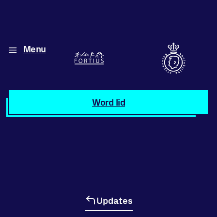
Menu
Diverse disciplines
onder één dak
Atletiek
Word lid
Motiveer jezelf
en anderen
met groepslessen
Groepslessen
Updates