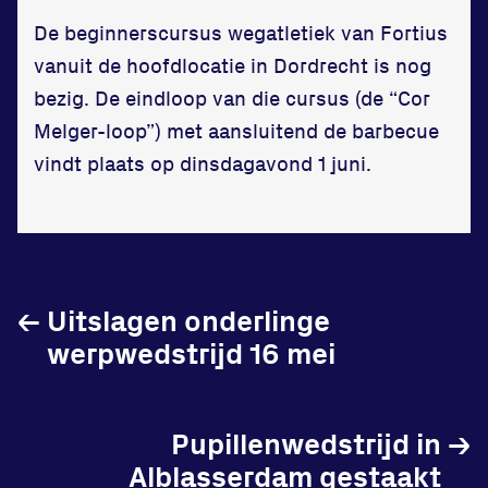
in onze gym
De beginnerscursus wegatletiek van Fortius
vanuit de hoofdlocatie in Dordrecht is nog
Fitness
bezig. De eindloop van die cursus (de “Cor
Melger-loop”) met aansluitend de barbecue
vindt plaats op dinsdagavond 1 juni.
Updates
Atleten
←
Uitslagen onderlinge
Vereniging
werpwedstrijd 16 mei
Contact
Pupillenwedstrijd in
→
Alblasserdam gestaakt