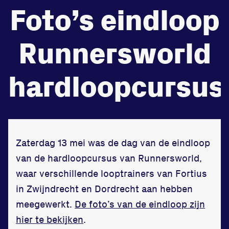
Foto’s eindloop
de
Beheers
Runnersworld
tegenstander
Worstelen
hardloopcursus
Prestaties op afstanden
zet je samen
Zaterdag 13 mei was de dag van de eindloop
van de hardloopcursus van Runnersworld,
Running
waar verschillende looptrainers van
Fortius
in Zwijndrecht en Dordrecht aan hebben
meegewerkt.
De foto’s van de eindloop zijn
hier te bekijken
.
Zet een personal record