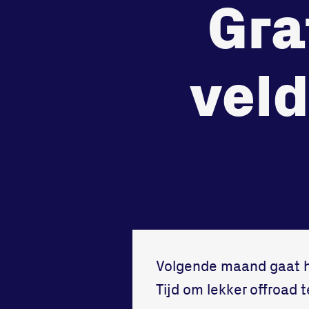
Gra
de
zet je
Beheers
tegenstander
samen
Worstelen
Running
vel
Volgende maand gaat he
Tijd om lekker offroad 