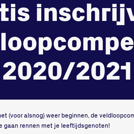
tis inschrij
in
record
3312 GH Dord
onze gym
Bekijk locatie
Fitness
dloopcompet
2020/2021
t (voor alsnog) weer beginnen, de veldloopco
te gaan rennen met je leeftijdsgenoten!