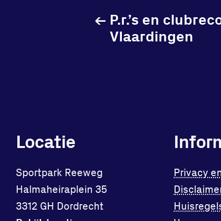
←
P.r.’s en clubrec
Vlaardingen
Locatie
Infor
Sportpark Reeweg
Privacy e
Halmaheiraplein 35
Disclaime
3312 GH Dordrecht
Huisregel