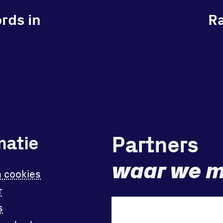
ords in
R
Partners
matie
waar we m
n cookies
r
s