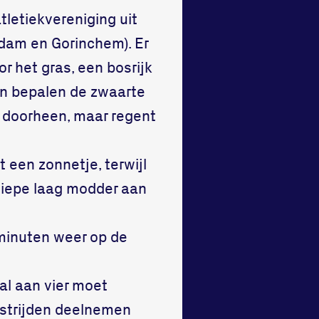
letiekvereniging uit
rdam en Gorinchem). Er
or het gras, een bosrijk
en bepalen de zwaarte
” doorheen, maar regent
een zonnetje, terwijl
 diepe laag modder aan
 minuten weer op de
val aan vier moet
strijden deelnemen