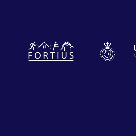
Diverse
disciplines
Motiveer je
N
onder één
en anderen
dak
met groeps
Atletiek
Groepslessen
Prestaties
op
afstanden