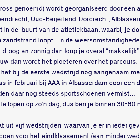
cross genoemd) wordt georganiseerd door een at
pendrecht, Oud-Beijerland, Dordrecht, Alblasse
t in de buurt van de atletiekbaan, waarbij je do
en zandstrand loopt. En de weersomstandighed
t droog en zonnig dan loop je overal “makkelijk
euw dan wordt het ploeteren over het parcours.
het bij de eerste wedstrijd nog aangenaam met 
ss in februari bij AAA in Albasserdam door een
rden daar nog steeds sportschoenen vermist…
 te lopen op zo’n dag, dus ben je binnen 30-60
 uit vijf wedstrijden, waarvan je er in ieder ge
oen voor het eindklassement (aan minder wed