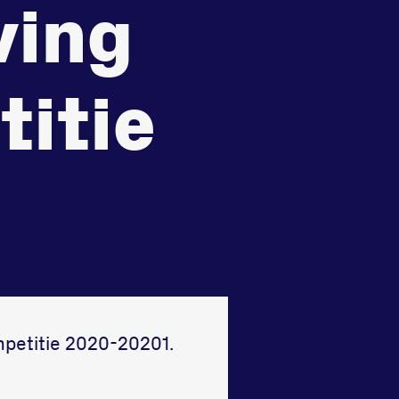
ving
recht
Huisregels
Vraag en contact
itie
mpetitie 2020-20201.