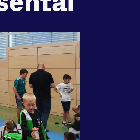
sental
recht
Huisregels
Vraag en contact