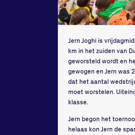
Jern Joghi is vrijdagmi
km in het zuiden van D
geworsteld wordt en h
gewogen en Jern was 28
dat het aantal wedstrij
moet worstelen. Uiteind
klasse.
Jern begon het toernoo
helaas kon Jern de span