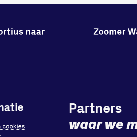
rtius naar
Zoomer Wan
Partners
matie
waar we m
n cookies
r