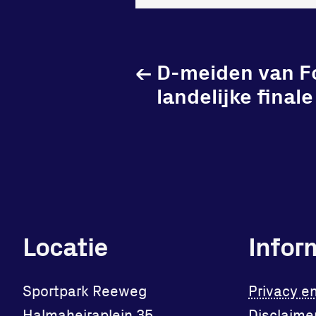
←
D-meiden van Fo
landelijke finale
Locatie
Infor
Sportpark Reeweg
Privacy e
Halmaheiraplein 35
Disclaime