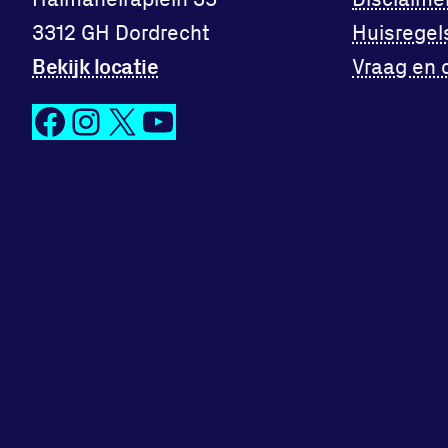
3312 GH Dordrecht
Huisregel
Bekijk locatie
Vraag en 
Facebook
Instagram
X
YouTube