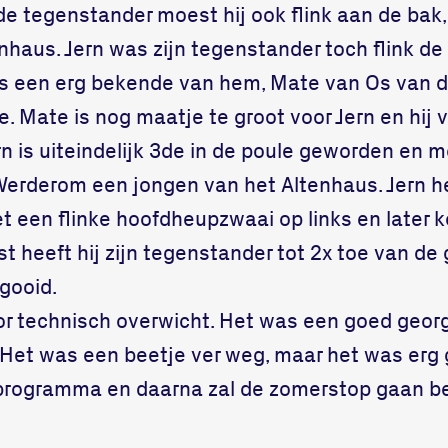
2de tegenstander moest hij ook flink aan de bak
nhaus. Jern was zijn tegenstander toch flink d
is een erg bekende van hem, Mate van Os van d
. Mate is nog maatje te groot voor Jern en hij v
rn is uiteindelijk 3de in de poule geworden en 
Werderom een jongen van het Altenhaus. Jern he
met een flinke hoofdheupzwaai op links en later 
t heeft hij zijn tegenstander tot 2x toe van de 
gooid.
oor technisch overwicht. Het was een goed geor
 Het was een beetje ver weg, maar het was erg ge
programma en daarna zal de zomerstop gaan b