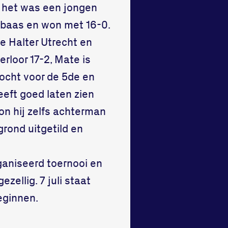
, het was een jongen
e baas en won met 16-0.
e Halter Utrecht en
erloor 17-2, Mate is
mocht voor de 5de en
eft goed laten zien
kon hij zelfs achterman
grond uitgetild en
ganiseerd toernooi en
zellig. 7 juli staat
eginnen.