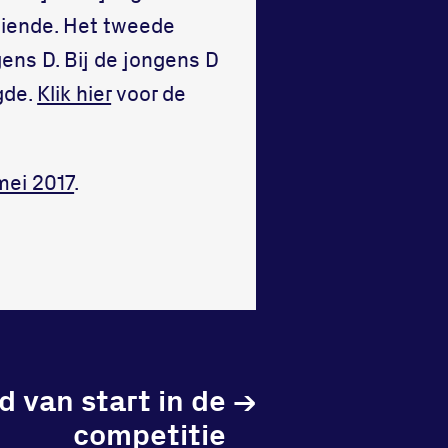
 tiende. Het tweede
ens D. Bij de jongens D
gde.
Klik hier
voor de
mei 2017
.
d van start in de
→
competitie