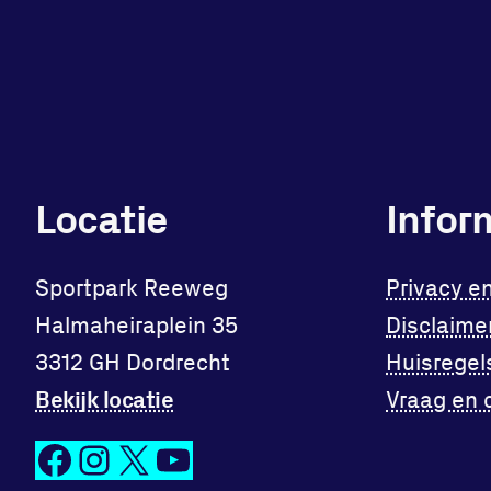
Locatie
Infor
Sportpark Reeweg
Privacy e
Halmaheiraplein 35
Disclaime
3312 GH Dordrecht
Huisregel
Bekijk locatie
Vraag en 
Facebook
Instagram
X
YouTube