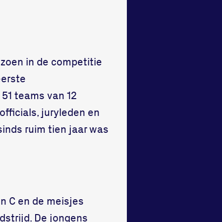
izoen in de competitie
eerste
s 51 teams van 12
fficials, juryleden en
inds ruim tien jaar was
en C en de meisjes
strijd. De jongens