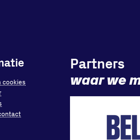
Partners
matie
waar we m
n cookies
r
s
contact