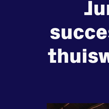
Ju
de
zet je
Beheers
tegenstander
samen
Worstelen
Running
succe
thuisw