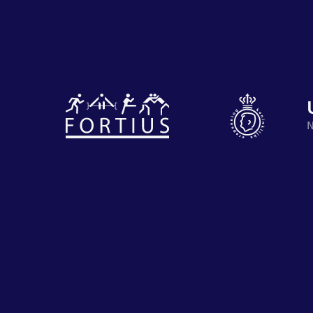
Diverse
disciplines
Motiveer je
N
onder één
en anderen
dak
met groeps
Atletiek
Groepslessen
Prestaties
op
afstanden