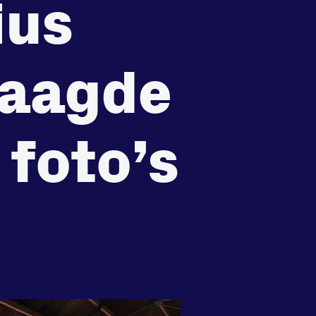
ius
recht
Huisregels
Vraag en contact
laagde
 foto’s