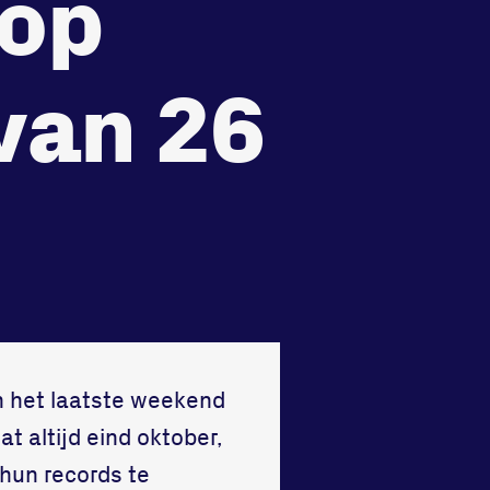
 op
recht
Huisregels
Vraag en contact
van 26
in het laatste weekend
 altijd eind oktober,
hun records te