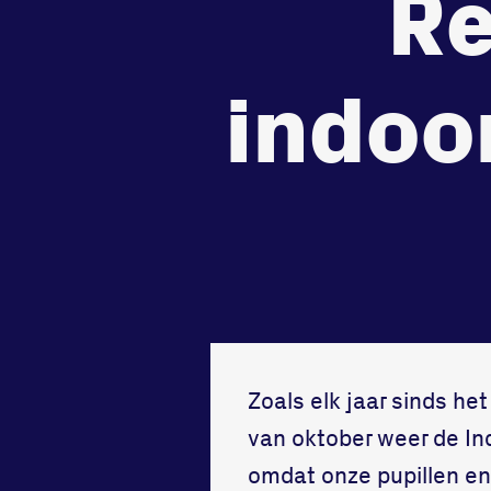
Re
tegenstander
samen
Worstelen
Running
indoo
Zoals elk jaar sinds h
van oktober weer de In
omdat onze pupillen en