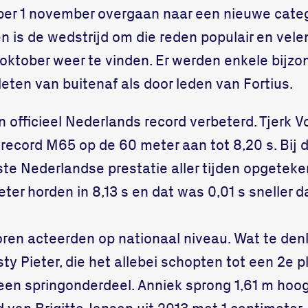
per 1 november overgaan naar een nieuwe catego
n is de wedstrijd om die reden populair en vel
 oktober weer te vinden. Er werden enkele bijzo
leten van buitenaf als door leden van Fortius.
n officieel Nederlands record verbeterd. Tjerk 
 record M65 op de 60 meter aan tot 8,20 s. Bij 
e Nederlandse prestatie aller tijden opgeteke
ter horden in 8,13 s en dat was 0,01 s sneller d
oren acteerden op nationaal niveau. Wat te de
ty Pieter, die het allebei schopten tot een 2e p
op een springonderdeel. Anniek sprong 1,61 m hoo
van Brigitte Jansen uit 2013 met 1 centimeter.