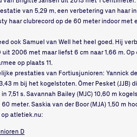
estatie van 5,29 m, een verbetering van haar i
sty haar clubrecord op de 60 meter indoor met
eed ook Samuel van Well het heel goed. Hij ver
 uit 2006 met maar liefst 6 cm naar 1,66 m. Op 
aarmee op plaats 11.
jke prestaties van Fortiusjunioren: Yannick de
3 m bij het kogelstoten. Ömer Pesket (JJB) die
t in 7,51 s. Savannah Bailey (MJC) 10,60 m koge
e 60 meter. Saskia van der Boor (MJA) 1,50 m ho
 op atletiek.nu:
unioren D