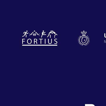
Diverse
disciplines
Motiveer je
N
onder één
en anderen
dak
met groeps
Atletiek
Groepslessen
Prestaties
op
afstanden
de
zet je
Beheers