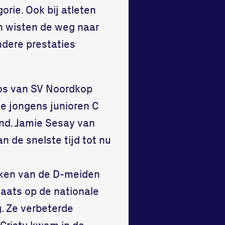
rie. Ook bij atleten
en wisten de weg naar
ndere prestaties
Vos van SV Noordkop
de jongens junioren C
nd. Jamie Sesay van
an de snelste tijd tot nu
nken van de D-meiden
laats op de nationale
g. Ze verbeterde
 Cristy kwam in de