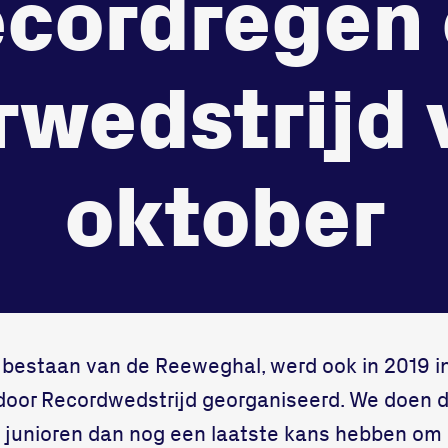
cordregen
3312 GH Dord
onze gym
Bekijk locatie
Fitness
rwedstrijd 
oktober
et bestaan van de Reeweghal, werd ook in 2019 
door Recordwedstrijd georganiseerd. We doen dat
 junioren dan nog een laatste kans hebben om 