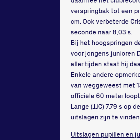
verspringbak tot een pr
cm. Ook verbeterde Cri
seconde naar 8,03 s.
Bij het hoogspringen d
voor jongens junioren D
aller tijden staat hij d
Enkele andere opmerkeli
van weggeweest met 13,4
officiële 60 meter loop
Lange (JJC) 7,79 s op d
uitslagen zijn te vinden
Uitslagen pupillen en j