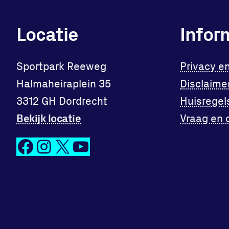
Locatie
Infor
Sportpark Reeweg
Privacy e
Halmaheiraplein 35
Disclaime
3312 GH Dordrecht
Huisregel
Bekijk locatie
Vraag en 
Facebook
Instagram
X
YouTube