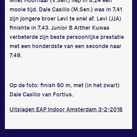
in onze gym
mooie tijd. Dale Casilio (M.Sen.) was in 7,41
zijn jongere broer Levi te snel af. Levi (JJA)
Fitness
finishte in 7,43. Junior B Arther Kuwas
verbeterde zijn beste persoonlijke prestatie
met een honderdste van een seconde naar
7,49.
Updates
Atleten
Op de foto: finish 60 m, met (in het zwart)
Vereniging
Dale Casilio van Fortius.
Contact
Uitslagen EAP Indoor Amsterdam 3-2-2018