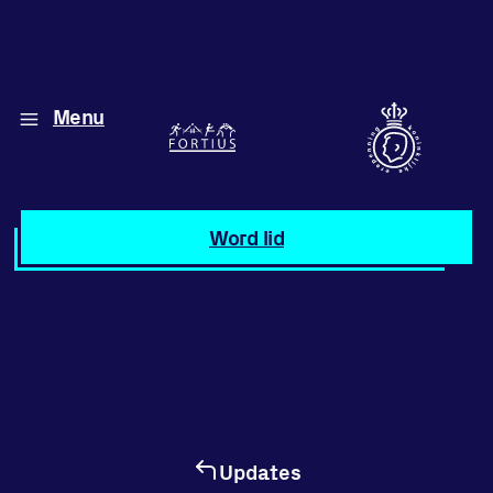
Menu
Diverse disciplines
onder één dak
Atletiek
Word lid
Motiveer jezelf
en anderen
met groepslessen
Groepslessen
Updates