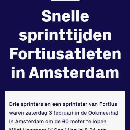
Snelle
de
Beheers
tegenstander
sprinttijden
Worstelen
Fortiusatleten
in Amsterdam
Prestaties op afstanden
zet je samen
Running
Drie sprinters en een sprintster van Fortius
waren zaterdag 3 februari in de Ookmeerhal
in Amsterdam om de 60 meter te lopen.
Zet een personal record
Milet Hoornaar (V.Sen.) liep in 8,24 een