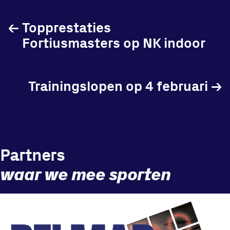
←
Topprestaties
Fortiusmasters op NK indoor
Locatie
Sportpark Reeweg
Trainingslopen op 4 februari
→
Halmaheiraplein 35
3312 GH Dordrecht
Bekijk locatie
Partners
Informatie
waar we mee sporten
Privacy en cookies
Disclaimer
Huisregels
Vraag en contact