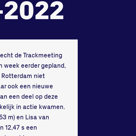
-2022
Vraag en contact
recht de Trackmeeting
en week eerder gepland,
n Rotterdam niet
aar ook een nieuwe
van een deel op deze
elijk in actie kwamen.
53 m) en Lisa van
in 12,47 s een