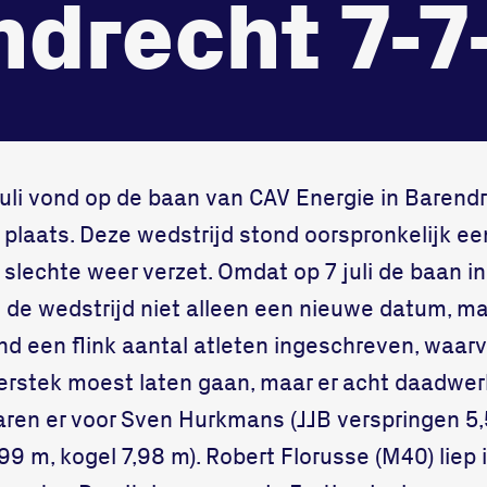
ndrecht 7-7
onze gym
Bekijk locatie
Fitness
li vond op de baan van CAV Energie in Barend
 plaats. Deze wedstrijd stond oorspronkelijk e
lechte weer verzet. Omdat op 7 juli de baan i
 de wedstrijd niet alleen een nieuwe datum, m
ond een flink aantal atleten ingeschreven, waar
rstek moest laten gaan, maar er acht daadwerk
aren er voor Sven Hurkmans (JJB verspringen 5,
99 m, kogel 7,98 m). Robert Florusse (M40) liep 