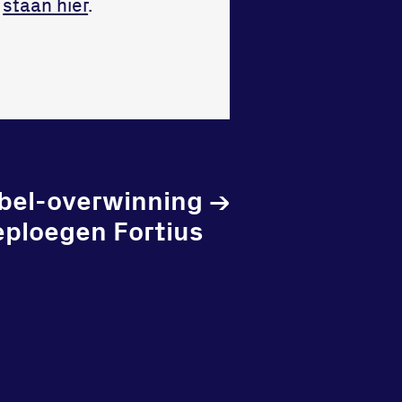
s
staan hier
.
bel-overwinning
→
eploegen Fortius