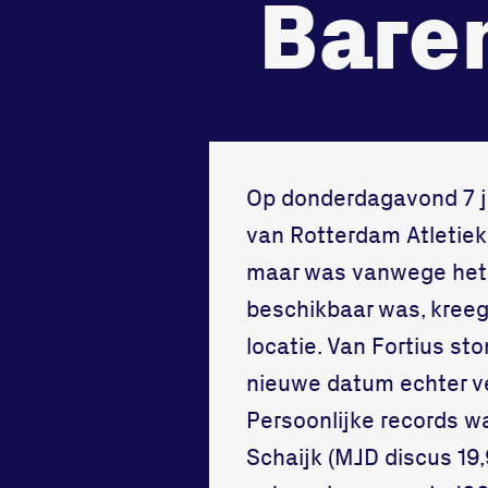
Bare
tegenstander
samen
Worstelen
Running
Op donderdagavond 7 ju
van Rotterdam Atletiek
maar was vanwege het s
beschikbaar was, kreeg
locatie. Van Fortius st
nieuwe datum echter ve
Persoonlijke records w
Schaijk (MJD discus 19,