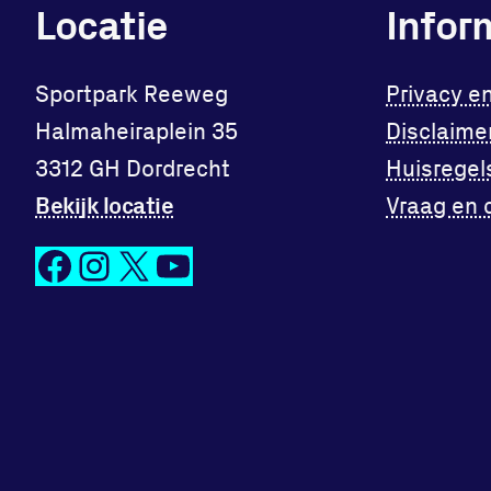
Locatie
Infor
Sportpark Reeweg
Privacy e
Halmaheiraplein 35
Disclaime
3312 GH Dordrecht
Huisregel
Bekijk locatie
Vraag en 
Facebook
Instagram
X
YouTube