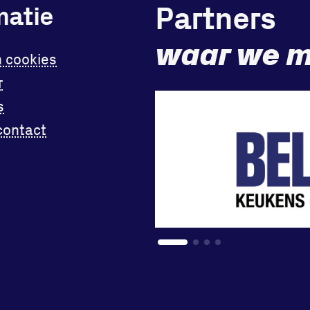
Partners
matie
waar we m
n cookies
r
s
contact