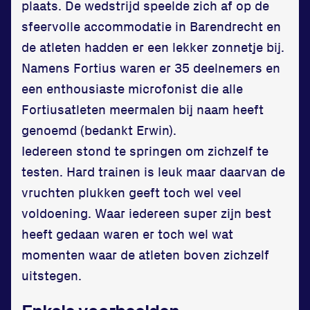
plaats. De wedstrijd speelde zich af op de
sfeervolle accommodatie in Barendrecht en
de atleten hadden er een lekker zonnetje bij.
Namens Fortius waren er 35 deelnemers en
een enthousiaste microfonist die alle
Fortiusatleten meermalen bij naam heeft
Locatie
genoemd (bedankt Erwin).
Iedereen stond te springen om zichzelf te
Sportpark Reeweg
testen. Hard trainen is leuk maar daarvan de
Halmaheiraplein 35
vruchten plukken geeft toch wel veel
3312 GH Dordrecht
voldoening. Waar iedereen super zijn best
Bekijk locatie
heeft gedaan waren er toch wel wat
momenten waar de atleten boven zichzelf
Informatie
uitstegen.
Privacy en cookies