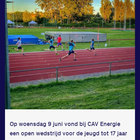
Zet een personal record
in onze gym
Fitness
Updates
Atleten
Vereniging
Op woensdag 9 juni vond bij CAV Energie
een open wedstrijd voor de jeugd tot 17 jaar
Contact