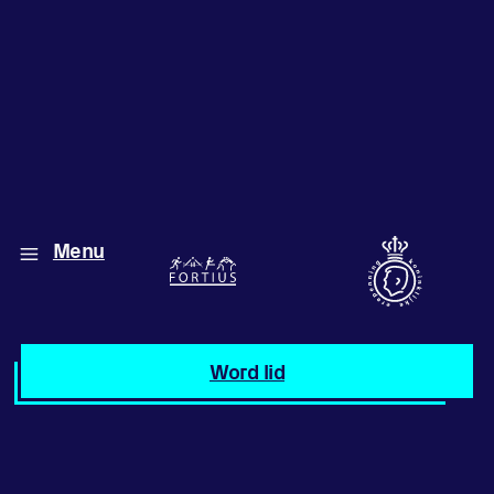
Diverse disciplines
Menu
onder één dak
Atletiek
Word lid
Motiveer jezelf
en anderen
met groepslessen