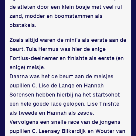
de atleten door een klein bosje met veel rul
Bekijk locatie
zand, modder en boomstammen als
obstakels.
Informatie
Zoals altijd waren de mini’s als eerste aan de
Privacy en cookies
beurt. Tula Hermus was hier de enige
Disclaimer
Fortius-deelnemer en finishte als eerste (en
Huisregels
enige) meisje.
Vraag en contact
Daarna was het de beurt aan de meisjes
pupillen C. Lise de Lange en Hannah
Sorensen hebben hierbij na het startschot
een hele goede race gelopen. Lise finishte
als tweede en Hannah als zesde.
Vervolgens een snelle race van de jongens
pupillen C. Leensey Bilkerdijk en Wouter van