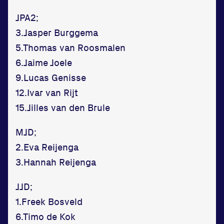
JPA2;
3.Jasper Burggema
5.Thomas van Roosmalen
6.Jaime Joele
9.Lucas Genisse
12.Ivar van Rijt
15.Jilles van den Brule
MJD;
2.Eva Reijenga
3.Hannah Reijenga
JJD;
1.Freek Bosveld
6.Timo de Kok