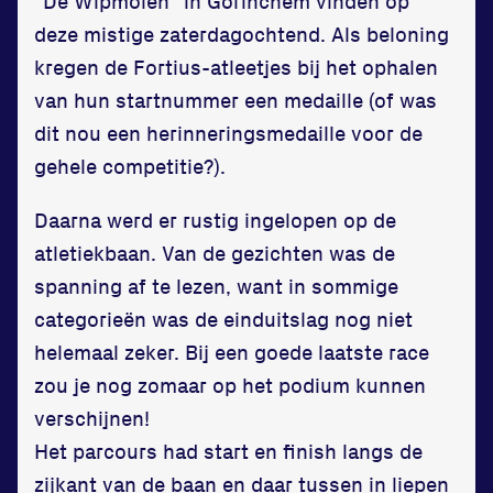
“De Wipmolen” in Gorinchem vinden op
Updates
deze mistige zaterdagochtend. Als beloning
Atleten
kregen de Fortius-atleetjes bij het ophalen
van hun startnummer een medaille (of was
Vereniging
dit nou een herinneringsmedaille voor de
Contact
gehele competitie?).
Daarna werd er rustig ingelopen op de
atletiekbaan. Van de gezichten was de
spanning af te lezen, want in sommige
categorieën was de einduitslag nog niet
helemaal zeker. Bij een goede laatste race
Locatie
zou je nog zomaar op het podium kunnen
verschijnen!
Sportpark Reeweg
Het parcours had start en finish langs de
Halmaheiraplein 35
zijkant van de baan en daar tussen in liepen
3312 GH Dordrecht