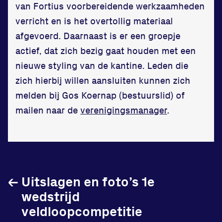
van
Fortius
voorbereidende werkzaamheden
in onze gym
verricht en is het overtollig materiaal
Fitness
afgevoerd. Daarnaast is er een groepje
actief, dat zich bezig gaat houden met een
nieuwe styling van de kantine. Leden die
zich hierbij willen aansluiten kunnen zich
melden bij Gos Koernap (bestuurslid) of
Updates
mailen naar de
verenigingsmanager
.
Atleten
Vereniging
Contact
←
Uitslagen en foto’s 1e
wedstrijd
veldloopcompetitie