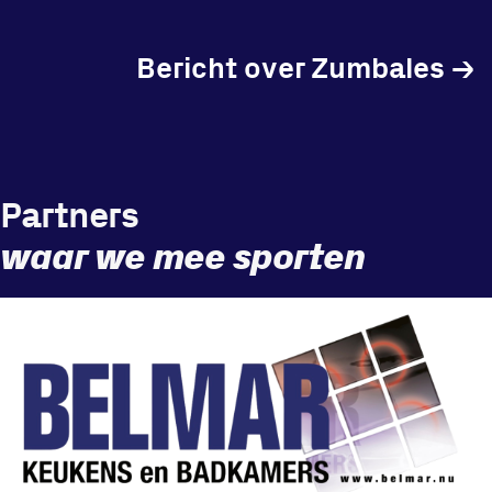
Bericht over Zumbales
→
Locatie
Sportpark Reeweg
Halmaheiraplein 35
Partners
3312 GH Dordrecht
waar we mee sporten
Bekijk locatie
Informatie
Privacy en cookies
Disclaimer
Huisregels
Vraag en contact