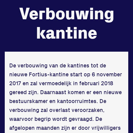
Verbouwing
de
Beheers
kantine
tegenstander
Worstelen
De verbouwing van de kantines tot de
Prestaties op afstanden
nieuwe
Fortius
-kantine start op 6 november
zet je samen
2017 en zal vermoedelijk in februari 2018
gereed zijn. Daarnaast komen er een nieuwe
Running
bestuurskamer en kantoorruimtes. De
verbouwing zal overlast veroorzaken,
waarvoor begrip wordt gevraagd. De
afgelopen maanden zijn er door vrijwilligers
Zet een personal record