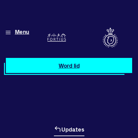
Menu
Diverse disciplines
onder één dak
Atletiek
Word lid
Motiveer jezelf
en anderen
met groepslessen
Groepslessen
Updates