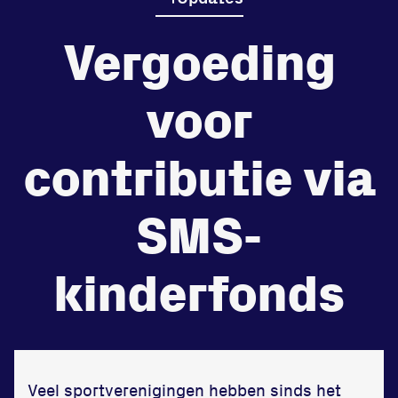
Vergoeding
de
Beheers
tegenstander
voor
Worstelen
contributie via
SMS-
Prestaties op afstanden
zet je samen
kinderfonds
Running
Veel sportverenigingen hebben sinds het