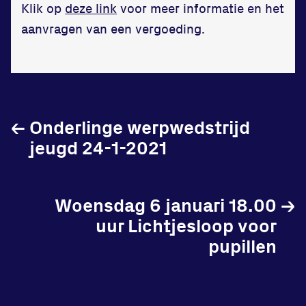
Klik op
deze link
voor meer informatie en het
aanvragen van een vergoeding.
Locatie
Sportpark Reeweg
Halmaheiraplein 35
←
Onderlinge werpwedstrijd
3312 GH Dordrecht
jeugd 24-1-2021
Bekijk locatie
Woensdag 6 januari 18.00
→
Informatie
uur Lichtjesloop voor
Privacy en cookies
pupillen
Disclaimer
Huisregels
Vraag en contact