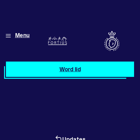
Menu
Diverse disciplines
onder één dak
Atletiek
Word lid
Motiveer jezelf
en anderen
met groepslessen
Groepslessen
Updates