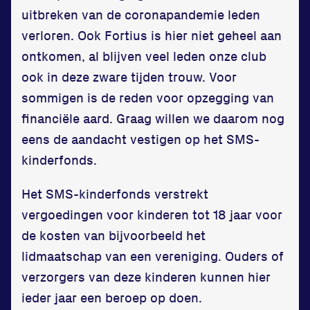
Zet een personal record
uitbreken van de coronapandemie leden
in onze gym
verloren. Ook Fortius is hier niet geheel aan
Fitness
ontkomen, al blijven veel leden onze club
ook in deze zware tijden trouw. Voor
sommigen is de reden voor opzegging van
financiële aard. Graag willen we daarom nog
eens de aandacht vestigen op het SMS-
Updates
kinderfonds.
Atleten
Het SMS-kinderfonds verstrekt
vergoedingen voor kinderen tot 18 jaar voor
Vereniging
de kosten van bijvoorbeeld het
Contact
lidmaatschap van een vereniging. Ouders of
verzorgers van deze kinderen kunnen hier
ieder jaar een beroep op doen.