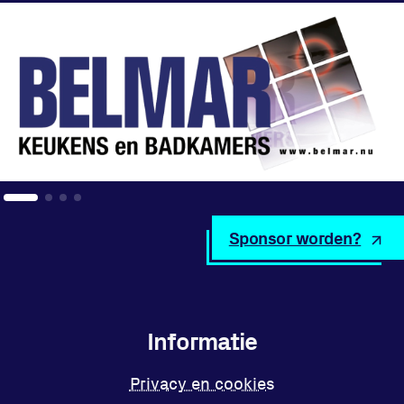
Locatie
Sportpark Reeweg
Halmaheiraplein 35
3312 GH Dordrecht
Bekijk locatie
Sponsor worden?
Informatie
Privacy en cookies
Disclaimer
Informatie
Huisregels
Vraag en contact
Privacy en cookies