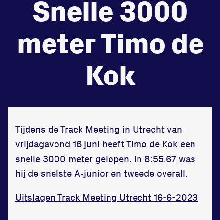
Snelle 3000
de
Beheers
meter Timo de
tegenstander
Worstelen
Kok
Prestaties op afstanden
Tijdens de Track Meeting in Utrecht van
zet je samen
vrijdagavond 16 juni heeft Timo de Kok een
Running
snelle 3000 meter gelopen. In 8:55,67 was
hij de snelste A-junior en tweede overall.
Uitslagen Track Meeting Utrecht 16-6-2023
Zet een personal record