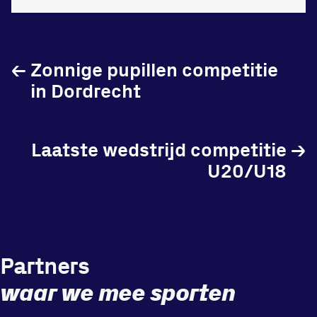
in onze gym
Fitness
←
Zonnige pupillen competitie
in Dordrecht
Updates
Laatste wedstrijd competitie
→
U20/U18
Atleten
Vereniging
Contact
Partners
waar we mee sporten