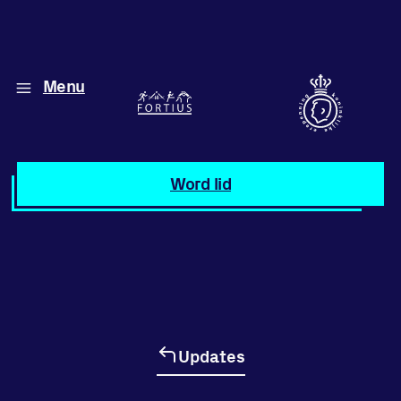
Menu
Diverse disciplines
onder één dak
Atletiek
Word lid
Motiveer jezelf
en anderen
met groepslessen
Groepslessen
Updates