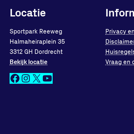
Locatie
Infor
Sportpark Reeweg
Privacy e
Halmaheiraplein 35
Disclaime
3312 GH Dordrecht
Huisregel
Bekijk locatie
Vraag en 
Facebook
Instagram
X
YouTube