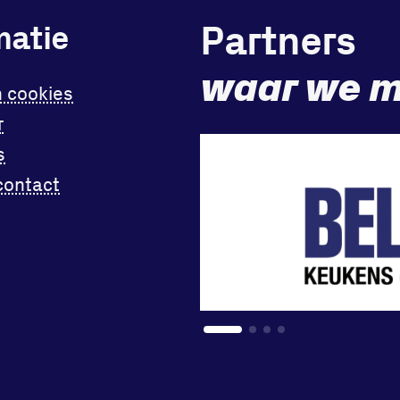
Partners
matie
waar we m
n cookies
r
s
contact