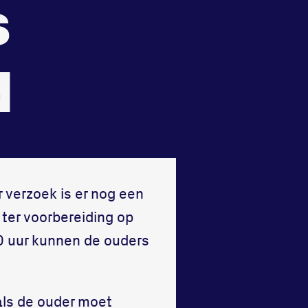
s
Vraag en contact
d
r verzoek is er nog een
ter voorbereiding op
00 uur kunnen de ouders
 als de ouder moet