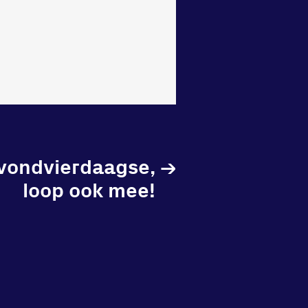
vondvierdaagse,
→
loop ook mee!