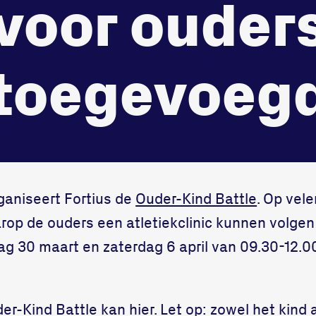
voor ouder
onze gym
Bekijk locatie
Fitness
toegevoeg
ganiseert Fortius de
Ouder-Kind Battle
. Op vele
p de ouders een atletiekclinic kunnen volgen 
dag 30 maart en zaterdag 6 april van 09.30-12.
er-Kind Battle kan
hier
. Let op: zowel het kind