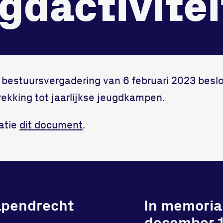
gdactivite
onze gym
Bekijk locatie
Fitness
e bestuursvergadering van 6 februari 2023 besl
rekking tot jaarlijkse jeugdkampen.
matie
dit document
.
apendrecht
In memoria
december 1