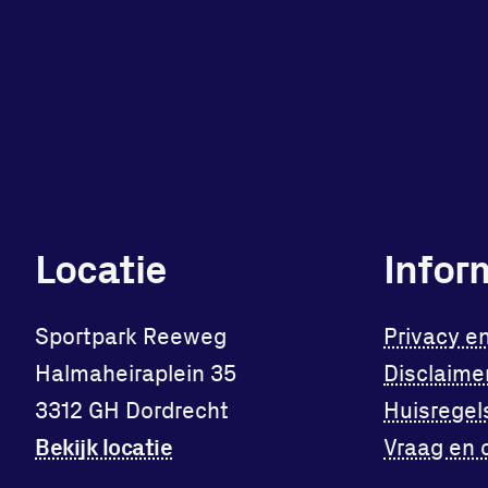
Locatie
Infor
Sportpark Reeweg
Privacy e
Halmaheiraplein 35
Disclaime
3312 GH Dordrecht
Huisregel
Bekijk locatie
Vraag en 