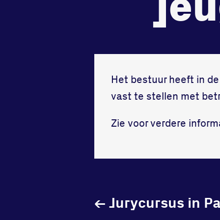
jeu
tegenstander
samen
Worstelen
Running
Het bestuur heeft in d
vast te stellen met bet
Zie voor verdere infor
←
Jurycursus in P