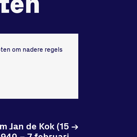
iten
Vraag en contact
oten om nadere regels
m Jan de Kok (15
→
940 – 7 februari