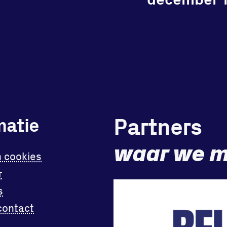
Partners
matie
waar we m
n cookies
r
s
contact