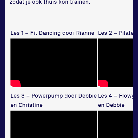
zodat je ook thuis kon trainen.
Zet een personal record
in onze gym
Fitness
Les 1 – Fit Dancing door Rianne
Les 2 – Pilate
Updates
Les 3 – Powerpump door Debbie
Les 4 – Flowy
en Christine
en Debbie
Atleten
Vereniging
Contact