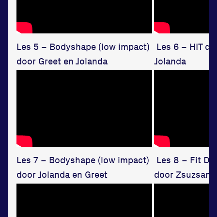
Les 5 – Bodyshape (low impact)
Les 6 – HIT do
door Greet en Jolanda
Jolanda
Locatie
Sportpark Reeweg
Halmaheiraplein 35
3312 GH Dordrecht
Bekijk locatie
Les 7 – Bodyshape (low impact)
Les 8 – Fit Da
door Jolanda en Greet
door Zsuzsann
Informatie
Privacy en cookies