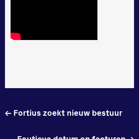
←
Fortius zoekt nieuw bestuur
Foutieve datum op facturen
→