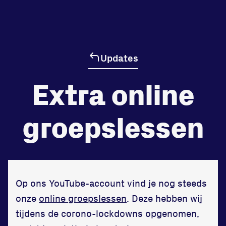
de
Beheers
tegenstander
Updates
Worstelen
Extra online
groepslessen
Prestaties op afstanden
zet je samen
Running
Op ons YouTube-account vind je nog steeds
onze
online groepslessen
. Deze hebben wij
tijdens de corono-lockdowns opgenomen,