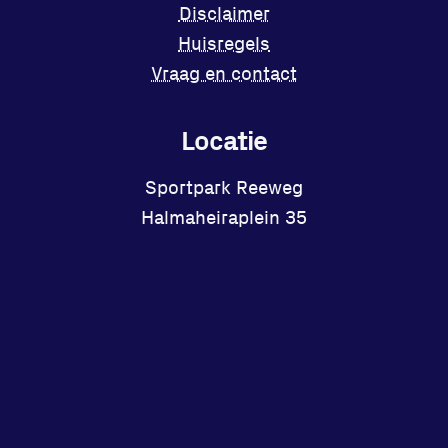
Disclaimer
Huisregels
Vraag en contact
Locatie
Sportpark Reeweg
Halmaheiraplein 35
3312 GH Dordrecht
Bekijk locatie
Facebook
Instagram
X
YouTube