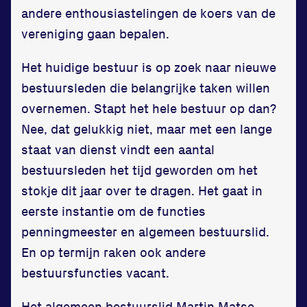
Zet een personal record
andere enthousiastelingen de koers van de
in onze gym
vereniging gaan bepalen.
Fitness
Het huidige bestuur is op zoek naar nieuwe
bestuursleden die belangrijke taken willen
overnemen. Stapt het hele bestuur op dan?
Nee, dat gelukkig niet, maar met een lange
staat van dienst vindt een aantal
bestuursleden het tijd geworden om het
Updates
stokje dit jaar over te dragen. Het gaat in
eerste instantie om de functies
Atleten
penningmeester en algemeen bestuurslid.
Vereniging
En op termijn raken ook andere
Contact
bestuursfuncties vacant.
Het algemeen bestuurslid Martin Matse,