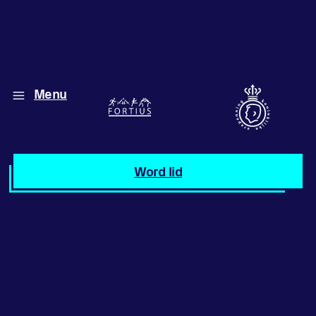
Menu
Diverse disciplines
onder één dak
Atletiek
Word lid
Motiveer jezelf
en anderen
met groepslessen
Groepslessen