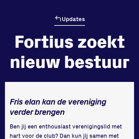
Updates
de
Beheers
tegenstander
Fortius zoekt
Worstelen
nieuw bestuur
Prestaties op afstanden
zet je samen
Fris elan kan de vereniging
Running
verder brengen
Ben jij een enthousiast verenigingslid met
hart voor de club? Dan kun jij samen met