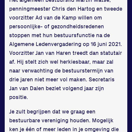
penningmeester Chris den Hartog en tweede
voorzitter Ad van de Kamp willen om
persoonlijke- of gezondheidsredenen
stoppen met hun bestuursfunctie na de
Locatie
Algemene Ledenvergadering op 16 juni 2021.
Voorzitter Jan van Haren treedt dan statutair
Sportpark Reeweg
af. Hij stelt zich wel herkiesbaar, maar zal
Halmaheiraplein 35
naar verwachting de bestuurstermijn van
3312 GH Dordrecht
drie jaren niet meer vol maken. Secretaris
Bekijk locatie
Jan van Dalen beziet volgend jaar zijn
positie.
Informatie
Je zult begrijpen dat we graag een
Privacy en cookies
bestuurbare vereniging houden. Mogelijk
Disclaimer
ken je één of meer leden in je omgeving die