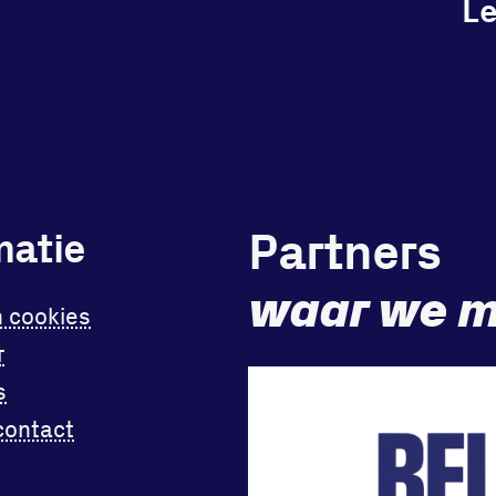
L
Partners
matie
waar we m
n cookies
r
s
contact