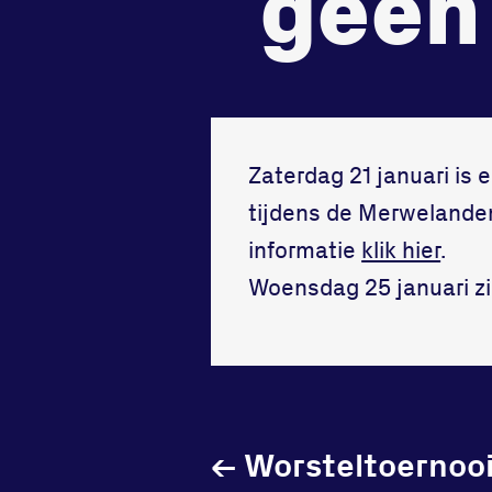
geen 
tegenstander
samen
Worstelen
Running
Zaterdag 21 januari is 
tijdens de Merwelanden
informatie
klik hier
.
Woensdag 25 januari zie
←
Worsteltoernooi