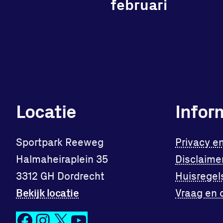
februari
Locatie
Infor
Sportpark Reeweg
Privacy e
Halmaheiraplein 35
Disclaime
3312 GH Dordrecht
Huisregel
Bekijk locatie
Vraag en 
Facebook
Instagram
X
YouTube