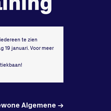
aining
Vraag en contact
 iedereen te zien
g 19 januari. Voor meer
etiekbaan!
ewone Algemene
→