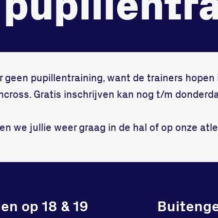
pupillentr
onze gym
Bekijk locatie
Fitness
er geen pupillentraining, want de trainers hopen
cross. Gratis inschrijven kan nog t/m donderda
n we jullie weer graag in de hal of op onze atl
en op 18 & 19
Buiteng