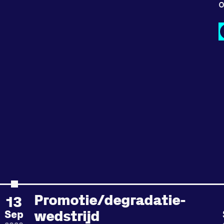
o
Faceb
Promotie/degradatie-
13
wedstrijd
Sep