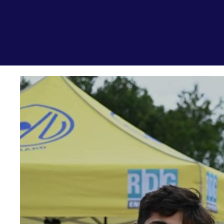
de
zet je
Beheers
tegenstander
samen
Worstelen
Running