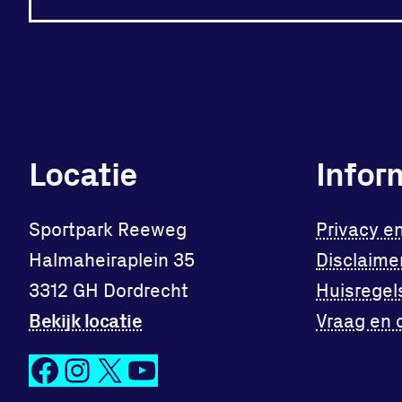
Locatie
Infor
Sportpark Reeweg
Privacy e
Halmaheiraplein 35
Disclaime
3312 GH Dordrecht
Huisregel
Bekijk locatie
Vraag en 
Facebook
Instagram
X
YouTube