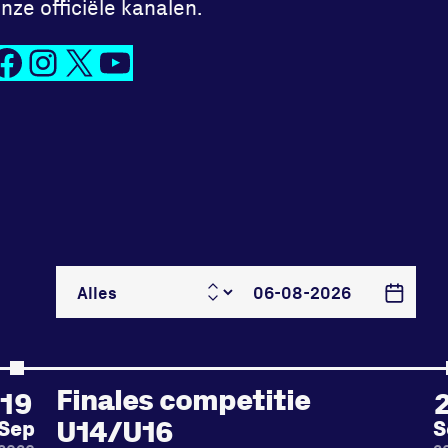
nze officiële kanalen.
ook
Instagram
X
YouTube
Finales competitie
19
U14/U16
Sep
S