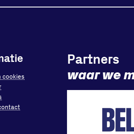
Partners
matie
waar we m
n cookies
r
s
contact