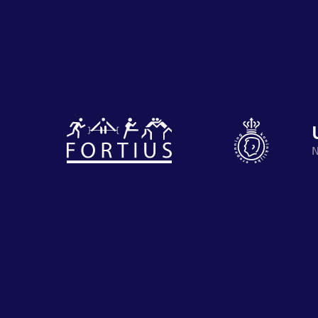
Diverse
disciplines
Motiveer je
onder één
en anderen
N
dak
met groeps
Atletiek
Groepslessen
Prestaties
op
afstanden