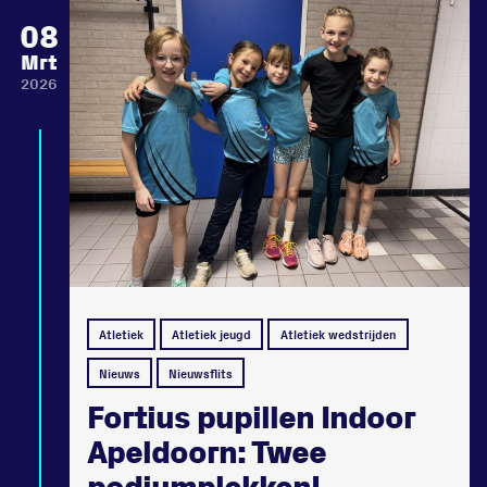
08
Mrt
2026
Atletiek
Atletiek jeugd
Atletiek wedstrijden
Nieuws
Nieuwsflits
Fortius pupillen Indoor
Apeldoorn: Twee
podiumplekken!