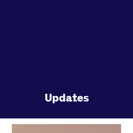
zet je samen
Running
Zet een personal record
in onze gym
Fitness
Updates