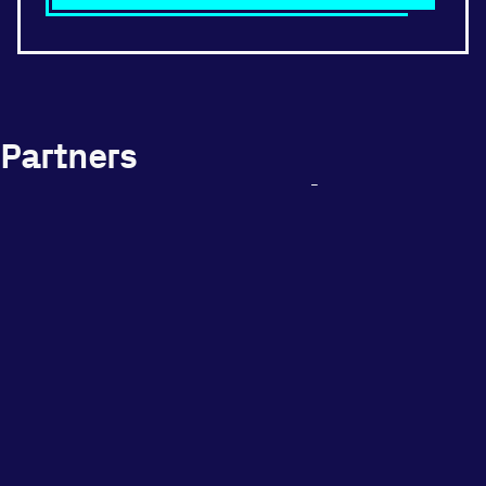
Partners
waar we mee sporten