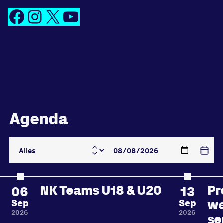
Facebook
Instagram
X
YouTube
Agenda
NK Teams U18 & U20
Pr
06
13
we
Sep
Sep
2026
2026
se