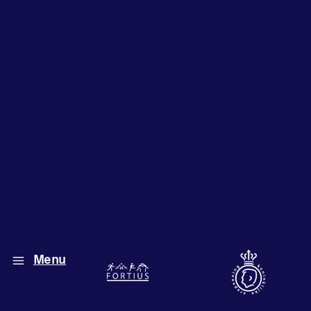
Diverse disciplines
onder één dak
Atletiek
Menu