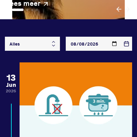
Lees meer
Locatie
Sportpark Reeweg
13
Halmaheiraplein 35
Jun
3312 GH Dordrecht
2026
Bekijk locatie
Informatie
Privacy en cookies