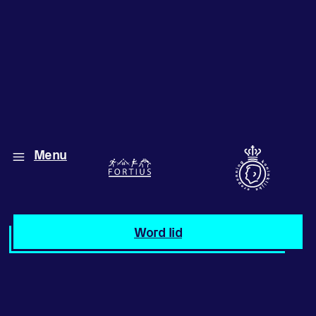
Diverse disciplines
Menu
onder één dak
Atletiek
Word lid
Motiveer jezelf
en anderen
met groepslessen