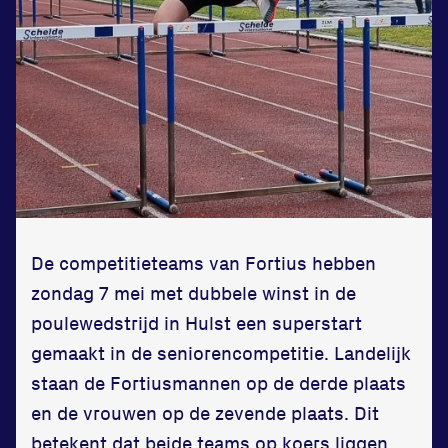
Updates
Atleten
Vereniging
Contact
De competitieteams van Fortius hebben
zondag 7 mei met dubbele winst in de
Locatie
poulewedstrijd in Hulst een superstart
gemaakt in de seniorencompetitie. Landelijk
Sportpark Reeweg
staan de Fortiusmannen op de derde plaats
Halmaheiraplein 35
en de vrouwen op de zevende plaats. Dit
3312 GH Dordrecht
betekent dat beide teams op koers liggen