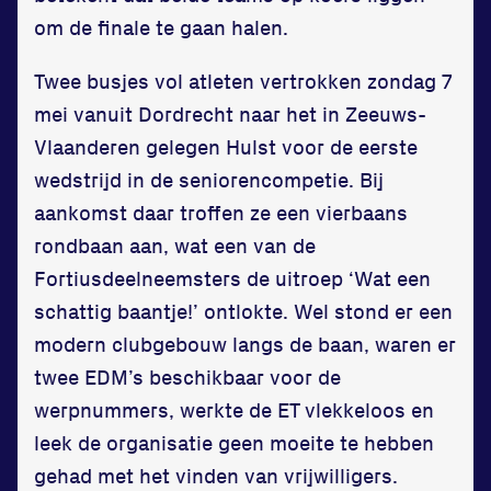
Bekijk locatie
om de finale te gaan halen.
Informatie
Twee busjes vol atleten vertrokken zondag 7
mei vanuit Dordrecht naar het in Zeeuws-
Privacy en cookies
Vlaanderen gelegen Hulst voor de eerste
Disclaimer
wedstrijd in de seniorencompetie. Bij
Huisregels
aankomst daar troffen ze een vierbaans
Vraag en contact
rondbaan aan, wat een van de
Fortiusdeelneemsters de uitroep ‘Wat een
schattig baantje!’ ontlokte. Wel stond er een
modern clubgebouw langs de baan, waren er
twee EDM’s beschikbaar voor de
werpnummers, werkte de ET vlekkeloos en
leek de organisatie geen moeite te hebben
gehad met het vinden van vrijwilligers.