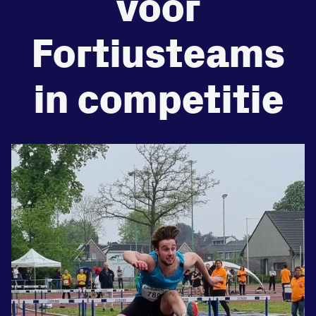
voor
Fortiusteams
Zet een personal record
in onze gym
in competitie
Fitness