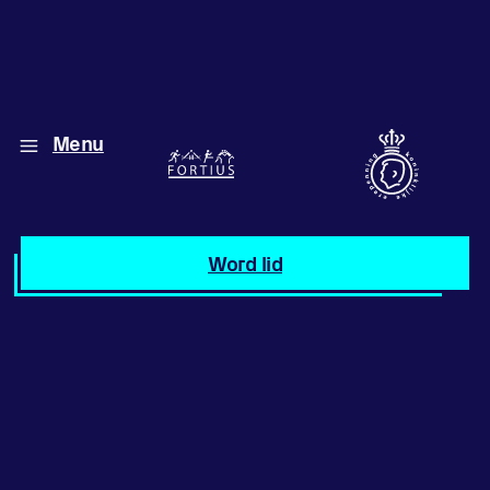
Menu
Diverse disciplines
onder één dak
Atletiek
Word lid
Motiveer jezelf
en anderen
met groepslessen
Groepslessen