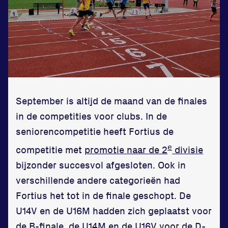
Zet een personal record
in onze gym
Fitness
September is altijd de maand van de finales
in de competities voor clubs. In de
seniorencompetitie heeft Fortius de
Updates
e
competitie met
promotie naar de 2
divisie
Atleten
bijzonder succesvol afgesloten. Ook in
Vereniging
verschillende andere categorieën had
Fortius het tot in de finale geschopt. De
Contact
U14V en de U16M hadden zich geplaatst voor
de B-finale, de U14M en de U16V voor de D-