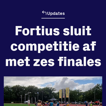
Updates
de
Beheers
Fortius sluit
tegenstander
Worstelen
competitie af
met zes finales
Prestaties op afstanden
zet je samen
Running