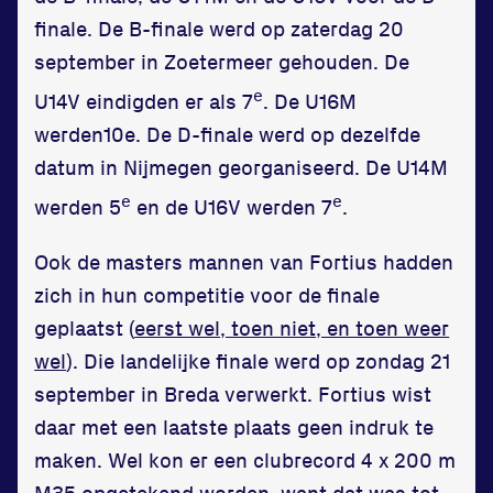
finale. De B-finale werd op zaterdag 20
september in Zoetermeer gehouden. De
e
U14V eindigden er als 7
. De U16M
werden10e. De D-finale werd op dezelfde
Locatie
datum in Nijmegen georganiseerd. De U14M
e
e
werden 5
en de U16V werden 7
.
Sportpark Reeweg
Halmaheiraplein 35
Ook de masters mannen van Fortius hadden
3312 GH Dordrecht
zich in hun competitie voor de finale
Bekijk locatie
geplaatst (
eerst wel, toen niet, en toen weer
wel
). Die landelijke finale werd op zondag 21
Informatie
september in Breda verwerkt. Fortius wist
daar met een laatste plaats geen indruk te
Privacy en cookies
maken. Wel kon er een clubrecord 4 x 200 m
Disclaimer
M35 opgetekend worden, want dat was tot
Huisregels