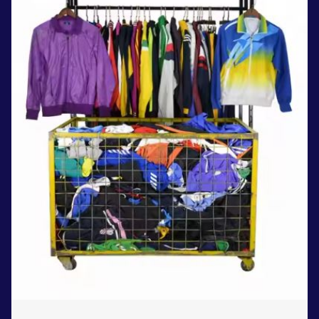
Zet een personal record
in onze gym
Fitness
Updates
Atleten
Vereniging
Contact