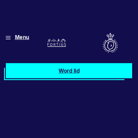
Menu
Diverse disciplines
onder één dak
Atletiek
Word lid
Motiveer jezelf
en anderen
met groepslessen
Groepslessen