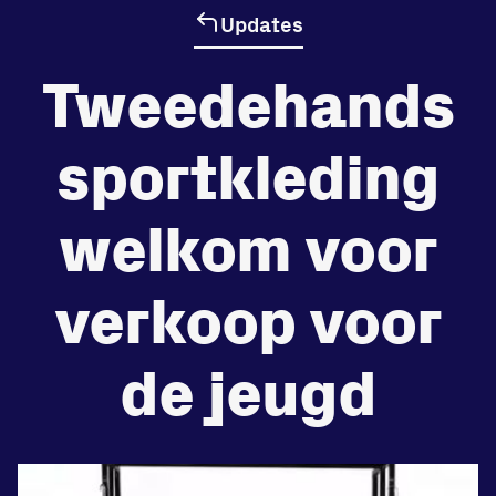
Updates
de
Beheers
Tweedehands
tegenstander
sportkleding
Worstelen
welkom voor
Prestaties op afstanden
verkoop voor
zet je samen
de jeugd
Running