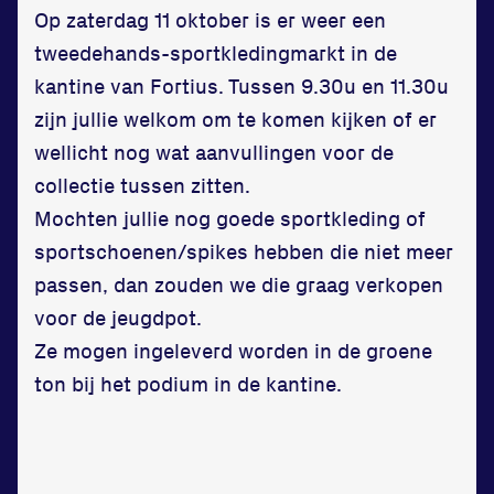
Op zaterdag 11 oktober is er weer een
tweedehands-sportkledingmarkt in de
kantine van Fortius. Tussen 9.30u en 11.30u
zijn jullie welkom om te komen kijken of er
Locatie
wellicht nog wat aanvullingen voor de
Sportpark Reeweg
collectie tussen zitten.
Halmaheiraplein 35
Mochten jullie nog goede sportkleding of
3312 GH Dordrecht
sportschoenen/spikes hebben die niet meer
Bekijk locatie
passen, dan zouden we die graag verkopen
voor de jeugdpot.
Ze mogen ingeleverd worden in de groene
Informatie
ton bij het podium in de kantine.
Privacy en cookies
Disclaimer
Huisregels