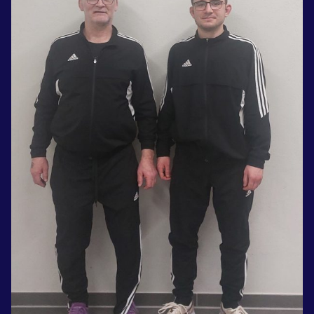
Zet een personal record
in onze gym
Fitness
Updates
Atleten
Vereniging
Contact