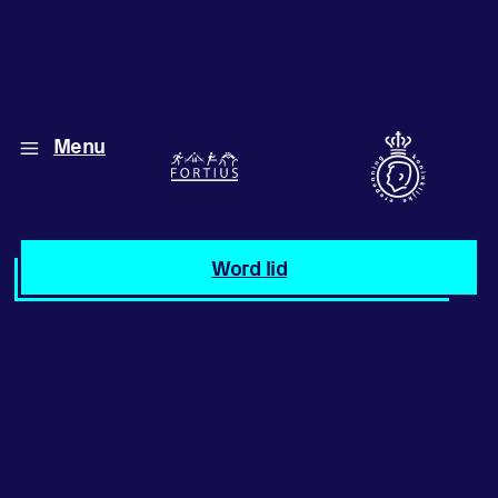
Menu
Diverse disciplines
onder één dak
Atletiek
Word lid
Motiveer jezelf
en anderen
met groepslessen
Groepslessen