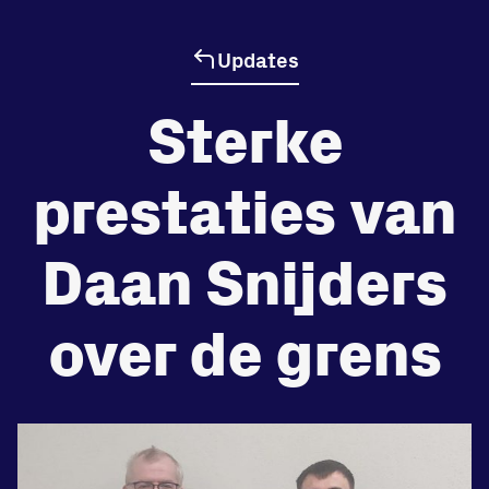
Updates
de
Beheers
Sterke
tegenstander
Worstelen
prestaties van
Daan Snijders
Prestaties op afstanden
zet je samen
over de grens
Running