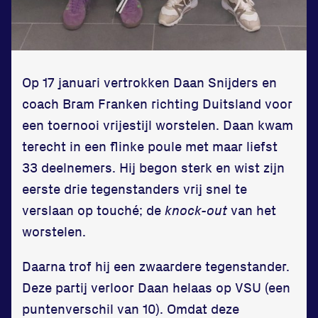
Op 17 januari vertrokken Daan Snijders en
Locatie
coach Bram Franken richting Duitsland voor
een toernooi vrijestijl worstelen. Daan kwam
Sportpark Reeweg
terecht in een flinke poule met maar liefst
Halmaheiraplein 35
33 deelnemers. Hij begon sterk en wist zijn
3312 GH Dordrecht
eerste drie tegenstanders vrij snel te
Bekijk locatie
verslaan op touché; de
knock-out
van het
worstelen.
Informatie
Daarna trof hij een zwaardere tegenstander.
Privacy en cookies
Deze partij verloor Daan helaas op VSU (een
Disclaimer
puntenverschil van 10). Omdat deze
Huisregels