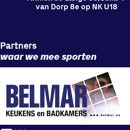
van Dorp 8e op NK U18
Locatie
Sportpark Reeweg
Partners
Halmaheiraplein 35
waar we mee sporten
3312 GH Dordrecht
Bekijk locatie
Informatie
Privacy en cookies
Disclaimer
Huisregels
Vraag en contact