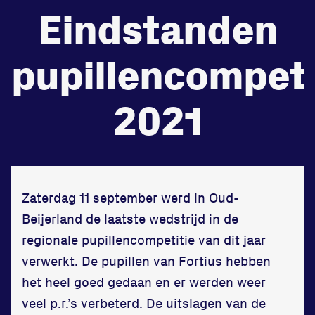
Eindstanden
de
Beheers
pupillencompeti
tegenstander
Worstelen
2021
Prestaties op afstanden
zet je samen
Zaterdag 11 september werd in Oud-
Beijerland de laatste wedstrijd in de
Running
regionale pupillencompetitie van dit jaar
verwerkt. De pupillen van Fortius hebben
het heel goed gedaan en er werden weer
veel p.r.’s verbeterd. De uitslagen van de
Zet een personal record