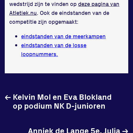
wedstrijd zijn te vinden op
deze pagina van
in onze gym
Atletiek.nu
. Ook de eindstanden van de
Fitness
competitie zijn opgemaakt:
eindstanden van de meerkampen
eindstanden van de losse
loopnummers.
Updates
Atleten
Vereniging
←
Kelvin Mol en Eva Blokland
Contact
op podium NK D-junioren
Anniek de Lange 5e, Julia
→