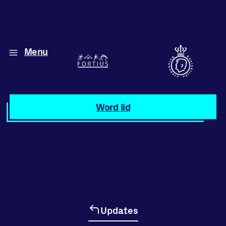
Menu
Diverse disciplines
onder één dak
Atletiek
Word lid
Motiveer jezelf
en anderen
met groepslessen
Groepslessen
Updates