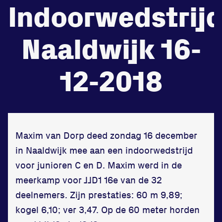
Indoorwedstrij
de
Beheers
Naaldwijk 16-
tegenstander
Worstelen
12-2018
Prestaties op afstanden
zet je samen
Maxim van Dorp deed zondag 16 december
in Naaldwijk mee aan een indoorwedstrijd
Running
voor junioren C en D. Maxim werd in de
meerkamp voor JJD1 16e van de 32
deelnemers. Zijn prestaties: 60 m 9,89;
kogel 6,10; ver 3,47. Op de 60 meter horden
Zet een personal record