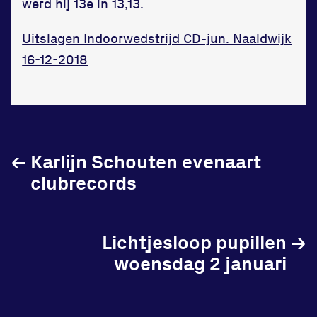
werd hij 13e in 13,13.
in onze gym
Uitslagen Indoorwedstrijd CD-jun. Naaldwijk
Fitness
16-12-2018
Updates
←
Karlijn Schouten evenaart
Atleten
clubrecords
Vereniging
Contact
Lichtjesloop pupillen
→
woensdag 2 januari