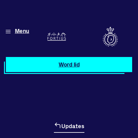
Menu
Diverse disciplines
onder één dak
Atletiek
Word lid
Motiveer jezelf
en anderen
met groepslessen
Groepslessen
Updates