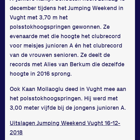
december tijdens het Jumping Weekend in
Vught met 3,70 m het
polsstokhoogspringen gewonnen. Ze
evenaarde met die hoogte het clubrecord
Locatie
voor meisjes junioren A én het clubrecord
Sportpark Reeweg
van de vrouwen senioren. Ze deelt de
Halmaheiraplein 35
records met Alies van Berkum die dezelfde
3312 GH Dordrecht
hoogte in 2016 sprong.
Bekijk locatie
Ook Kaan Mollaoglu deed in Vught mee aan
het polsstokhoogspringen. Hij werd met
Informatie
3,00 meter vijfde bij de jongens junioren A.
Privacy en cookies
Uitslagen Jumping Weekend Vught 16-12-
Disclaimer
2018
Huisregels