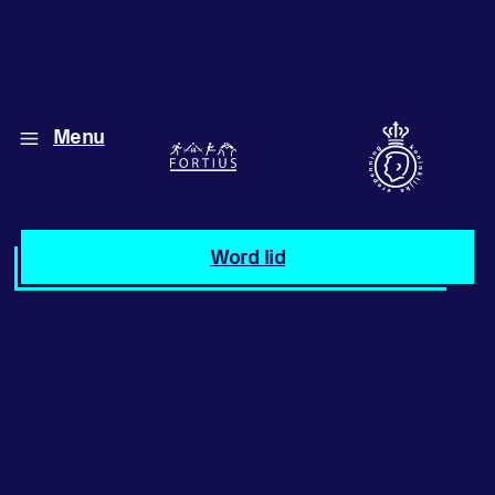
Menu
Diverse disciplines
onder één dak
Atletiek
Word lid
Motiveer jezelf
en anderen
met groepslessen
Groepslessen