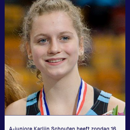
Zet een personal record
in onze gym
Fitness
Updates
Atleten
Vereniging
Contact
A-juniore Karlijn Schouten heeft zondag 16